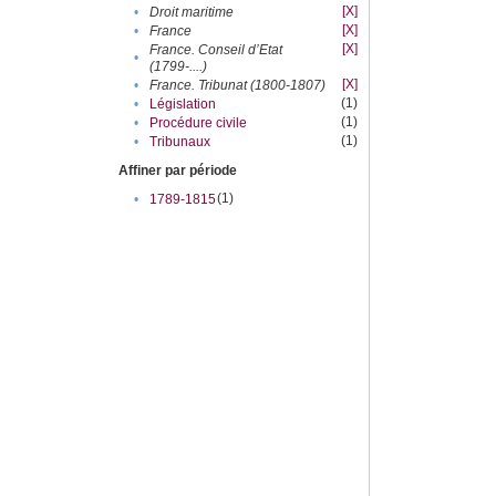
[X]
•
Droit maritime
[X]
•
France
[X]
France. Conseil d’Etat
•
(1799-....)
[X]
•
France. Tribunat (1800-1807)
(1)
•
Législation
(1)
•
Procédure civile
(1)
•
Tribunaux
Affiner par période
(1)
•
1789-1815