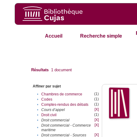
Accueil
Recherche simple
Résultats
1
document
Affiner par sujet
(1)
•
Chambres de commerce
(1)
•
Codes
(1)
•
Comptes-rendus des débats
[X]
•
Cours d’appel
(1)
•
Droit civil
[X]
•
Droit commercial
[X]
Droit commercial - Commerce
•
maritime
[X]
•
Droit commercial - Sources