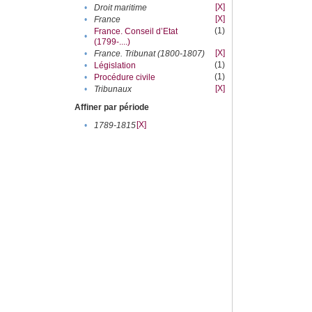
[X]
•
Droit maritime
[X]
•
France
(1)
France. Conseil d’Etat
•
(1799-....)
[X]
•
France. Tribunat (1800-1807)
(1)
•
Législation
(1)
•
Procédure civile
[X]
•
Tribunaux
Affiner par période
[X]
•
1789-1815