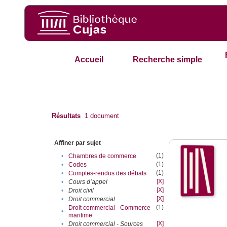
Accueil
Recherche simple
Résultats
1
document
Affiner par sujet
(1)
•
Chambres de commerce
(1)
•
Codes
(1)
•
Comptes-rendus des débats
[X]
•
Cours d’appel
[X]
•
Droit civil
[X]
•
Droit commercial
(1)
Droit commercial - Commerce
•
maritime
[X]
•
Droit commercial - Sources