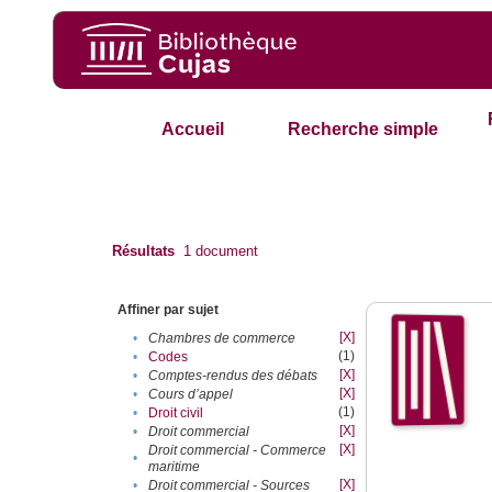
Accueil
Recherche simple
Résultats
1
document
Affiner par sujet
[X]
•
Chambres de commerce
(1)
•
Codes
[X]
•
Comptes-rendus des débats
[X]
•
Cours d’appel
(1)
•
Droit civil
[X]
•
Droit commercial
[X]
Droit commercial - Commerce
•
maritime
[X]
•
Droit commercial - Sources