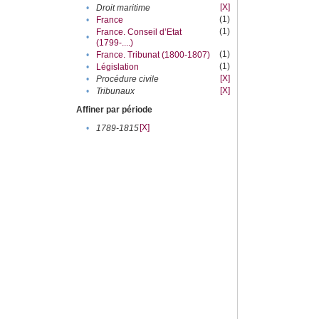
[X]
•
Droit maritime
(1)
•
France
(1)
France. Conseil d’Etat
•
(1799-....)
(1)
•
France. Tribunat (1800-1807)
(1)
•
Législation
[X]
•
Procédure civile
[X]
•
Tribunaux
Affiner par période
[X]
•
1789-1815