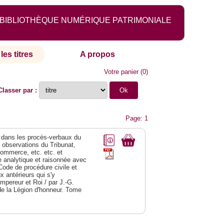
BIBLIOTHÈQUE NUMÉRIQUE PATRIMONIALE
les titres
A propos
Votre panier
(
0
)
Classer par :
Page: 1
dans les procès-verbaux du
s observations du Tribunat,
commerce, etc. etc. et
analytique et raisonnée avec
Code de procédure civile et
 antérieurs qui s'y
Empereur et Roi / par J.-G.
de la Légion d'honneur. Tome