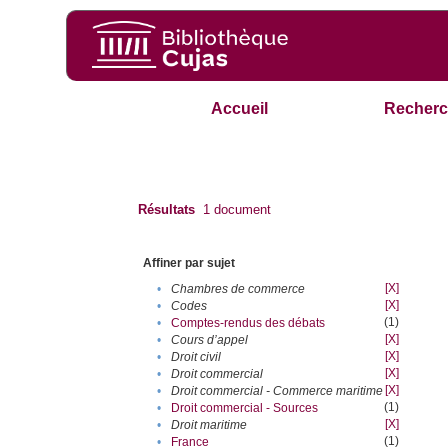
Accueil
Recherc
Résultats
1
document
Affiner par sujet
[X]
•
Chambres de commerce
[X]
•
Codes
(1)
•
Comptes-rendus des débats
[X]
•
Cours d’appel
[X]
•
Droit civil
[X]
•
Droit commercial
[X]
•
Droit commercial - Commerce maritime
(1)
•
Droit commercial - Sources
[X]
•
Droit maritime
(1)
•
France