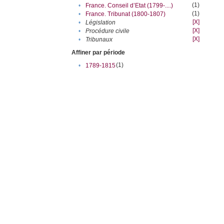
(1)
•
France. Conseil d’Etat (1799-....)
(1)
•
France. Tribunat (1800-1807)
[X]
•
Législation
[X]
•
Procédure civile
[X]
•
Tribunaux
Affiner par période
(1)
•
1789-1815