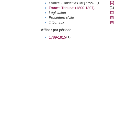
[X]
•
France. Conseil d’Etat (1799-....)
(1)
•
France. Tribunat (1800-1807)
[X]
•
Législation
[X]
•
Procédure civile
[X]
•
Tribunaux
Affiner par période
(1)
•
1789-1815