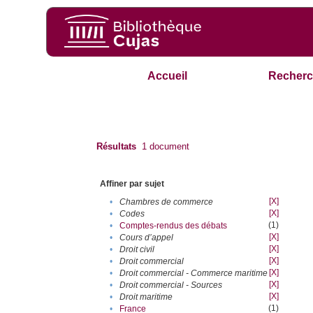
Accueil
Recherc
Résultats
1
document
Affiner par sujet
[X]
•
Chambres de commerce
[X]
•
Codes
(1)
•
Comptes-rendus des débats
[X]
•
Cours d’appel
[X]
•
Droit civil
[X]
•
Droit commercial
[X]
•
Droit commercial - Commerce maritime
[X]
•
Droit commercial - Sources
[X]
•
Droit maritime
(1)
•
France