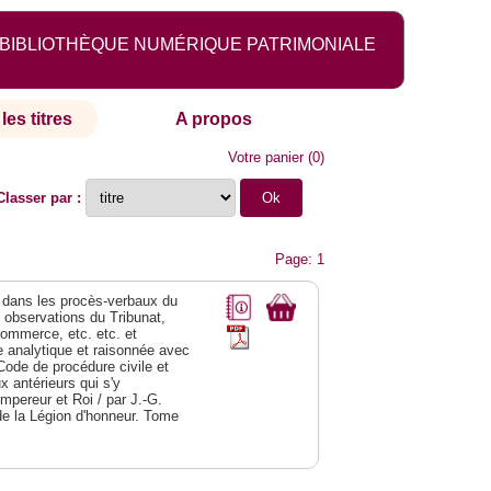
BIBLIOTHÈQUE NUMÉRIQUE PATRIMONIALE
les titres
A propos
Votre panier
(
0
)
Classer par :
Page: 1
dans les procès-verbaux du
s observations du Tribunat,
commerce, etc. etc. et
analytique et raisonnée avec
Code de procédure civile et
 antérieurs qui s'y
Empereur et Roi / par J.-G.
de la Légion d'honneur. Tome