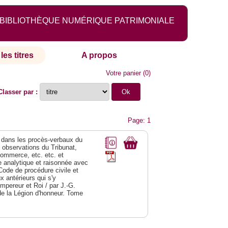
BIBLIOTHÈQUE NUMÉRIQUE PATRIMONIALE
les titres
A propos
Votre panier
(
0
)
Classer par :
Page: 1
dans les procès-verbaux du
s observations du Tribunat,
commerce, etc. etc. et
analytique et raisonnée avec
Code de procédure civile et
 antérieurs qui s'y
Empereur et Roi / par J.-G.
de la Légion d'honneur. Tome