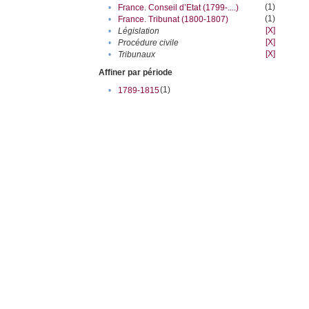
(1)
•
France. Conseil d’Etat (1799-....)
(1)
•
France. Tribunat (1800-1807)
[X]
•
Législation
[X]
•
Procédure civile
[X]
•
Tribunaux
Affiner par période
(1)
•
1789-1815