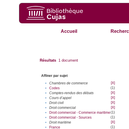
Accueil
Recherc
Résultats
1
document
Affiner par sujet
[X]
•
Chambres de commerce
(1)
•
Codes
[X]
•
Comptes-rendus des débats
[X]
•
Cours d’appel
[X]
•
Droit civil
[X]
•
Droit commercial
(1)
•
Droit commercial - Commerce maritime
(1)
•
Droit commercial - Sources
[X]
•
Droit maritime
(1)
•
France