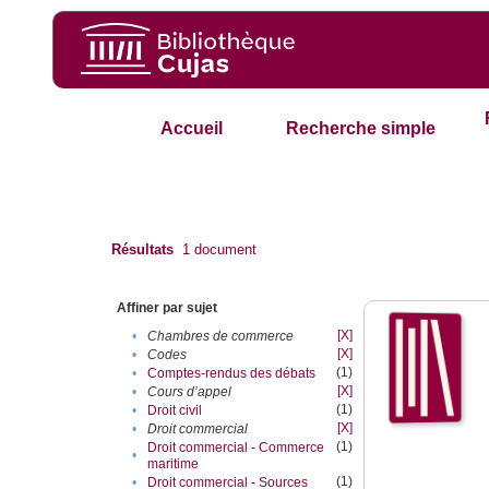
Accueil
Recherche simple
Résultats
1
document
Affiner par sujet
[X]
•
Chambres de commerce
[X]
•
Codes
(1)
•
Comptes-rendus des débats
[X]
•
Cours d’appel
(1)
•
Droit civil
[X]
•
Droit commercial
(1)
Droit commercial - Commerce
•
maritime
(1)
•
Droit commercial - Sources