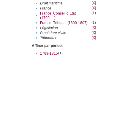
[X]
•
Droit maritime
[X]
•
France
(1)
France. Conseil d’Etat
•
(1799-....)
(1)
•
France. Tribunat (1800-1807)
[X]
•
Législation
[X]
•
Procédure civile
[X]
•
Tribunaux
Affiner par période
(1)
•
1789-1815