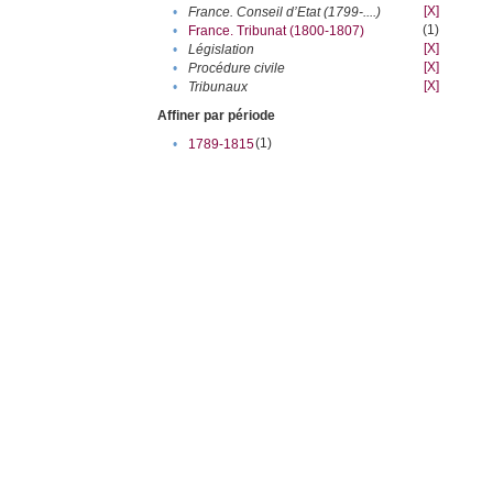
[X]
•
France. Conseil d’Etat (1799-....)
(1)
•
France. Tribunat (1800-1807)
[X]
•
Législation
[X]
•
Procédure civile
[X]
•
Tribunaux
Affiner par période
(1)
•
1789-1815