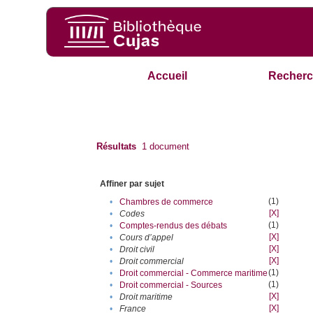
Accueil
Recherc
Résultats
1
document
Affiner par sujet
(1)
•
Chambres de commerce
[X]
•
Codes
(1)
•
Comptes-rendus des débats
[X]
•
Cours d’appel
[X]
•
Droit civil
[X]
•
Droit commercial
(1)
•
Droit commercial - Commerce maritime
(1)
•
Droit commercial - Sources
[X]
•
Droit maritime
[X]
•
France