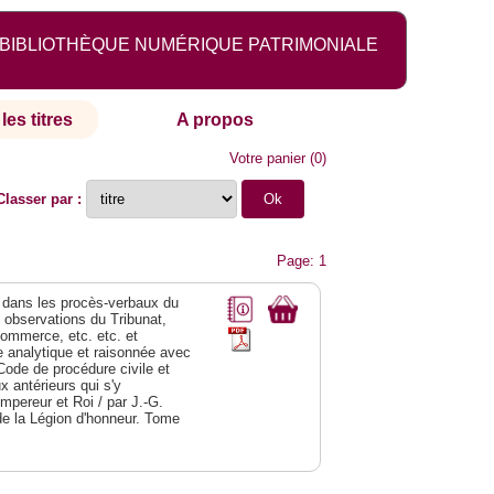
BIBLIOTHÈQUE NUMÉRIQUE PATRIMONIALE
les titres
A propos
Votre panier
(
0
)
Classer par :
Page: 1
dans les procès-verbaux du
s observations du Tribunat,
commerce, etc. etc. et
analytique et raisonnée avec
Code de procédure civile et
 antérieurs qui s'y
Empereur et Roi / par J.-G.
de la Légion d'honneur. Tome