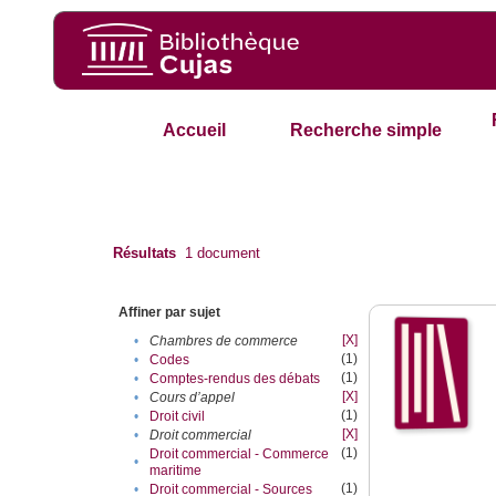
Accueil
Recherche simple
Résultats
1
document
Affiner par sujet
[X]
•
Chambres de commerce
(1)
•
Codes
(1)
•
Comptes-rendus des débats
[X]
•
Cours d’appel
(1)
•
Droit civil
[X]
•
Droit commercial
(1)
Droit commercial - Commerce
•
maritime
(1)
•
Droit commercial - Sources