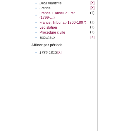
[X]
•
Droit maritime
[X]
•
France
(1)
France. Conseil d’Etat
•
(1799-....)
(1)
•
France. Tribunat (1800-1807)
(1)
•
Législation
(1)
•
Procédure civile
[X]
•
Tribunaux
Affiner par période
[X]
•
1789-1815