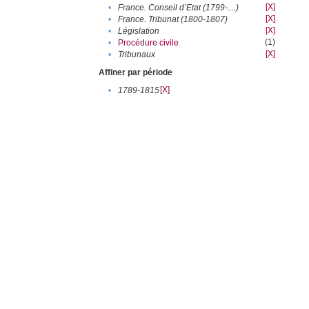
[X]
•
France. Conseil d’Etat (1799-....)
[X]
•
France. Tribunat (1800-1807)
[X]
•
Législation
(1)
•
Procédure civile
[X]
•
Tribunaux
Affiner par période
[X]
•
1789-1815