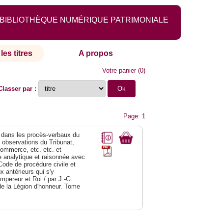
BIBLIOTHÈQUE NUMÉRIQUE PATRIMONIALE
les titres
A propos
Votre panier
(
0
)
Classer par :
Page: 1
dans les procès-verbaux du
s observations du Tribunat,
commerce, etc. etc. et
analytique et raisonnée avec
Code de procédure civile et
 antérieurs qui s'y
Empereur et Roi / par J.-G.
de la Légion d'honneur. Tome