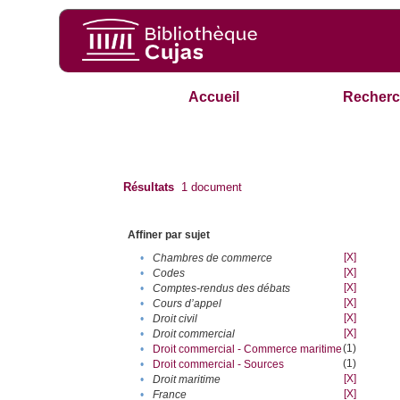
Accueil
Recherc
Résultats
1
document
Affiner par sujet
[X]
•
Chambres de commerce
[X]
•
Codes
[X]
•
Comptes-rendus des débats
[X]
•
Cours d’appel
[X]
•
Droit civil
[X]
•
Droit commercial
(1)
•
Droit commercial - Commerce maritime
(1)
•
Droit commercial - Sources
[X]
•
Droit maritime
[X]
•
France