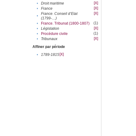
[X]
•
Droit maritime
[X]
•
France
[X]
France. Conseil d’Etat
•
(1799-....)
(1)
•
France. Tribunat (1800-1807)
[X]
•
Législation
(1)
•
Procédure civile
[X]
•
Tribunaux
Affiner par période
[X]
•
1789-1815