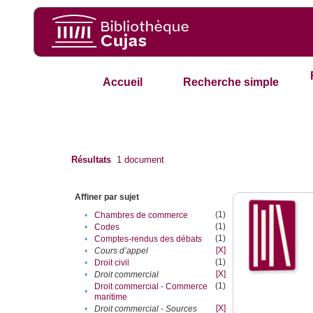
Accueil
Recherche simple
Résultats
1
document
Affiner par sujet
(1)
•
Chambres de commerce
(1)
•
Codes
(1)
•
Comptes-rendus des débats
[X]
•
Cours d’appel
(1)
•
Droit civil
[X]
•
Droit commercial
(1)
Droit commercial - Commerce
•
maritime
[X]
•
Droit commercial - Sources