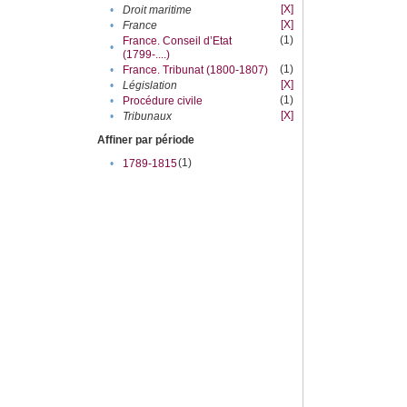
[X]
•
Droit maritime
[X]
•
France
(1)
France. Conseil d’Etat
•
(1799-....)
(1)
•
France. Tribunat (1800-1807)
[X]
•
Législation
(1)
•
Procédure civile
[X]
•
Tribunaux
Affiner par période
(1)
•
1789-1815