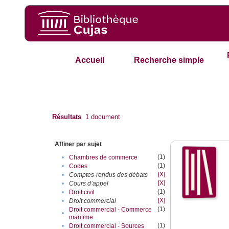
Accueil
Recherche simple
Résultats
1
document
Affiner par sujet
(1)
•
Chambres de commerce
(1)
•
Codes
[X]
•
Comptes-rendus des débats
[X]
•
Cours d’appel
(1)
•
Droit civil
[X]
•
Droit commercial
(1)
Droit commercial - Commerce
•
maritime
(1)
•
Droit commercial - Sources