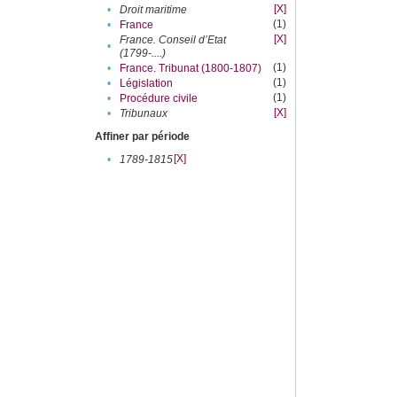
[X]
•
Droit maritime
(1)
•
France
[X]
France. Conseil d’Etat
•
(1799-....)
(1)
•
France. Tribunat (1800-1807)
(1)
•
Législation
(1)
•
Procédure civile
[X]
•
Tribunaux
Affiner par période
[X]
•
1789-1815