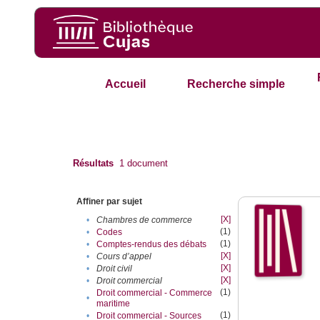
Accueil
Recherche simple
Résultats
1
document
Affiner par sujet
[X]
•
Chambres de commerce
(1)
•
Codes
(1)
•
Comptes-rendus des débats
[X]
•
Cours d’appel
[X]
•
Droit civil
[X]
•
Droit commercial
(1)
Droit commercial - Commerce
•
maritime
(1)
•
Droit commercial - Sources