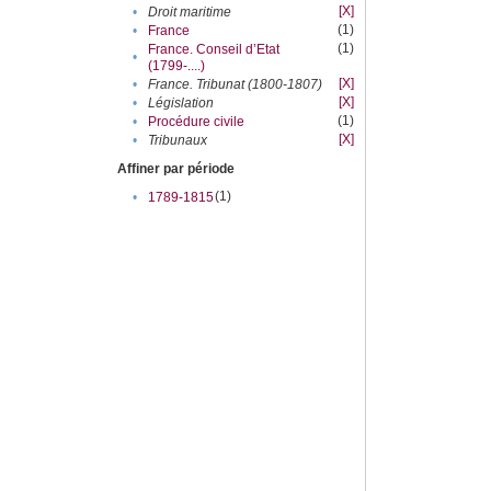
[X]
•
Droit maritime
(1)
•
France
(1)
France. Conseil d’Etat
•
(1799-....)
[X]
•
France. Tribunat (1800-1807)
[X]
•
Législation
(1)
•
Procédure civile
[X]
•
Tribunaux
Affiner par période
(1)
•
1789-1815