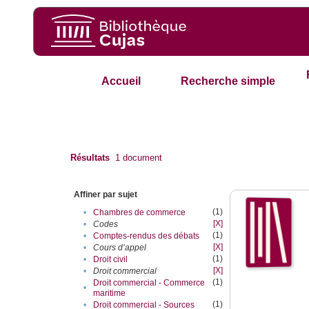
Accueil
Recherche simple
Résultats
1
document
Affiner par sujet
(1)
•
Chambres de commerce
[X]
•
Codes
(1)
•
Comptes-rendus des débats
[X]
•
Cours d’appel
(1)
•
Droit civil
[X]
•
Droit commercial
(1)
Droit commercial - Commerce
•
maritime
(1)
•
Droit commercial - Sources