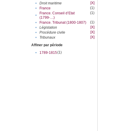
[X]
•
Droit maritime
(1)
•
France
(1)
France. Conseil d’Etat
•
(1799-....)
(1)
•
France. Tribunat (1800-1807)
[X]
•
Législation
[X]
•
Procédure civile
[X]
•
Tribunaux
Affiner par période
(1)
•
1789-1815