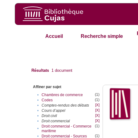
Accueil
Recherche simple
Résultats
1
document
Affiner par sujet
(1)
•
Chambres de commerce
(1)
•
Codes
[X]
•
Comptes-rendus des débats
[X]
•
Cours d’appel
[X]
•
Droit civil
[X]
•
Droit commercial
(1)
Droit commercial - Commerce
•
maritime
(1)
•
Droit commercial - Sources