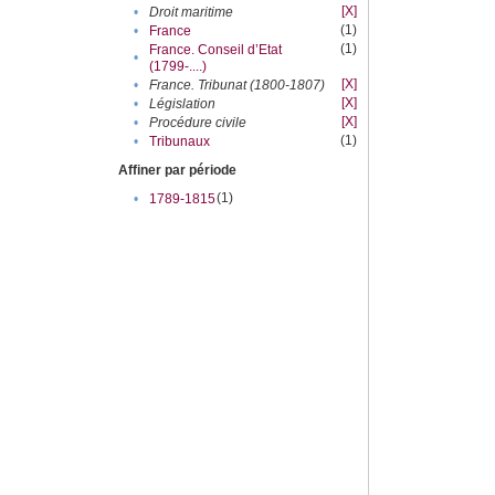
[X]
•
Droit maritime
(1)
•
France
(1)
France. Conseil d’Etat
•
(1799-....)
[X]
•
France. Tribunat (1800-1807)
[X]
•
Législation
[X]
•
Procédure civile
(1)
•
Tribunaux
Affiner par période
(1)
•
1789-1815