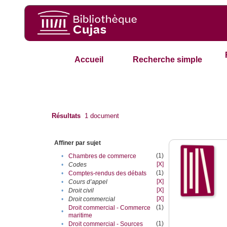
Accueil
Recherche simple
Résultats
1
document
Affiner par sujet
(1)
•
Chambres de commerce
[X]
•
Codes
(1)
•
Comptes-rendus des débats
[X]
•
Cours d’appel
[X]
•
Droit civil
[X]
•
Droit commercial
(1)
Droit commercial - Commerce
•
maritime
(1)
•
Droit commercial - Sources