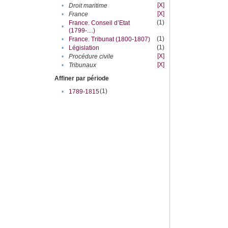
[X]
•
Droit maritime
[X]
•
France
(1)
France. Conseil d’Etat
•
(1799-....)
(1)
•
France. Tribunat (1800-1807)
(1)
•
Législation
[X]
•
Procédure civile
[X]
•
Tribunaux
Affiner par période
(1)
•
1789-1815