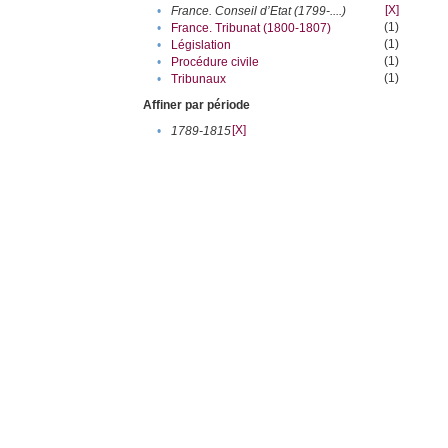
[X]
•
France. Conseil d’Etat (1799-....)
(1)
•
France. Tribunat (1800-1807)
(1)
•
Législation
(1)
•
Procédure civile
(1)
•
Tribunaux
Affiner par période
[X]
•
1789-1815