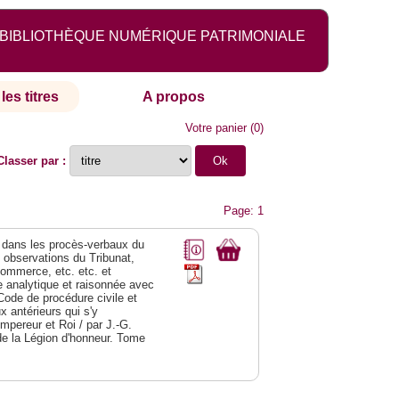
BIBLIOTHÈQUE NUMÉRIQUE PATRIMONIALE
les titres
A propos
Votre panier
(
0
)
Classer par :
Page: 1
dans les procès-verbaux du
s observations du Tribunat,
commerce, etc. etc. et
analytique et raisonnée avec
Code de procédure civile et
 antérieurs qui s'y
Empereur et Roi / par J.-G.
de la Légion d'honneur. Tome