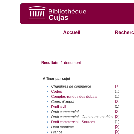
Accueil
Recherc
Résultats
1
document
Affiner par sujet
[X]
•
Chambres de commerce
(1)
•
Codes
(1)
•
Comptes-rendus des débats
[X]
•
Cours d’appel
(1)
•
Droit civil
[X]
•
Droit commercial
[X]
•
Droit commercial - Commerce maritime
(1)
•
Droit commercial - Sources
[X]
•
Droit maritime
[X]
•
France