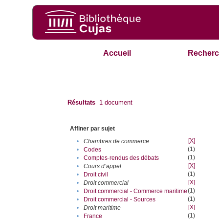
Accueil
Recherc
Résultats
1
document
Affiner par sujet
[X]
•
Chambres de commerce
(1)
•
Codes
(1)
•
Comptes-rendus des débats
[X]
•
Cours d’appel
(1)
•
Droit civil
[X]
•
Droit commercial
(1)
•
Droit commercial - Commerce maritime
(1)
•
Droit commercial - Sources
[X]
•
Droit maritime
(1)
•
France