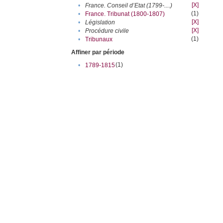
[X]
•
France. Conseil d’Etat (1799-....)
(1)
•
France. Tribunat (1800-1807)
[X]
•
Législation
[X]
•
Procédure civile
(1)
•
Tribunaux
Affiner par période
(1)
•
1789-1815