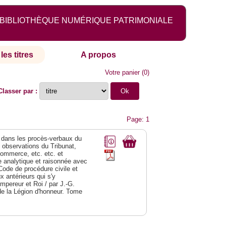
BIBLIOTHÈQUE NUMÉRIQUE PATRIMONIALE
les titres
A propos
Votre panier
(
0
)
Classer par :
Page: 1
dans les procès-verbaux du
s observations du Tribunat,
commerce, etc. etc. et
analytique et raisonnée avec
Code de procédure civile et
 antérieurs qui s'y
Empereur et Roi / par J.-G.
de la Légion d'honneur. Tome