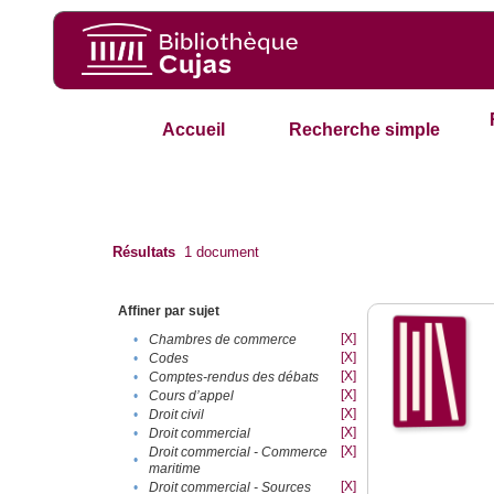
Accueil
Recherche simple
Résultats
1
document
Affiner par sujet
[X]
•
Chambres de commerce
[X]
•
Codes
[X]
•
Comptes-rendus des débats
[X]
•
Cours d’appel
[X]
•
Droit civil
[X]
•
Droit commercial
[X]
Droit commercial - Commerce
•
maritime
[X]
•
Droit commercial - Sources