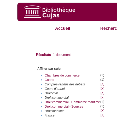
Accueil
Recherc
Résultats
1
document
Affiner par sujet
(1)
•
Chambres de commerce
(1)
•
Codes
[X]
•
Comptes-rendus des débats
[X]
•
Cours d’appel
[X]
•
Droit civil
[X]
•
Droit commercial
(1)
•
Droit commercial - Commerce maritime
(1)
•
Droit commercial - Sources
[X]
•
Droit maritime
[X]
•
France