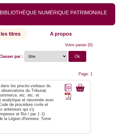
BIBLIOTHÈQUE NUMÉRIQUE PATRIMONIALE
les titres
A propos
Votre panier
(
0
)
Classer par :
Page: 1
dans les procès-verbaux du
s observations du Tribunat,
commerce, etc. etc. et
analytique et raisonnée avec
Code de procédure civile et
 antérieurs qui s'y
Empereur et Roi / par J.-G.
de la Légion d'honneur. Tome