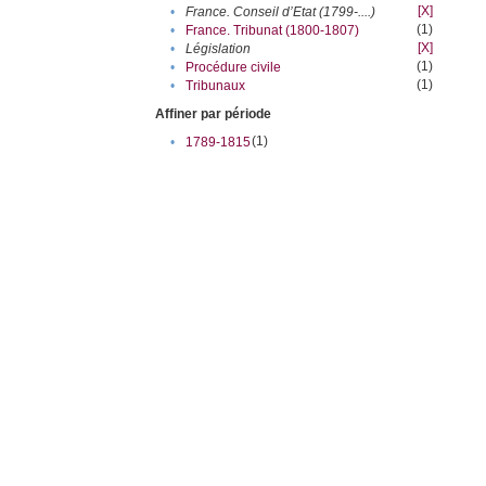
[X]
•
France. Conseil d’Etat (1799-....)
(1)
•
France. Tribunat (1800-1807)
[X]
•
Législation
(1)
•
Procédure civile
(1)
•
Tribunaux
Affiner par période
(1)
•
1789-1815