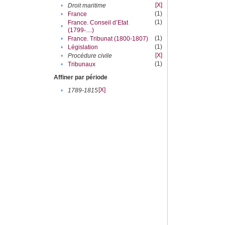
[X]
•
Droit maritime
(1)
•
France
(1)
France. Conseil d’Etat
•
(1799-....)
(1)
•
France. Tribunat (1800-1807)
(1)
•
Législation
[X]
•
Procédure civile
(1)
•
Tribunaux
Affiner par période
[X]
•
1789-1815