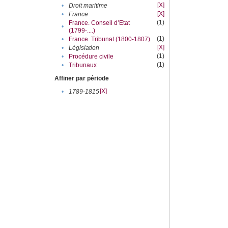
[X]
•
Droit maritime
[X]
•
France
(1)
France. Conseil d’Etat
•
(1799-....)
(1)
•
France. Tribunat (1800-1807)
[X]
•
Législation
(1)
•
Procédure civile
(1)
•
Tribunaux
Affiner par période
[X]
•
1789-1815