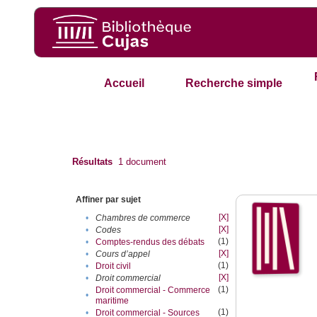
Accueil
Recherche simple
Résultats
1
document
Affiner par sujet
[X]
•
Chambres de commerce
[X]
•
Codes
(1)
•
Comptes-rendus des débats
[X]
•
Cours d’appel
(1)
•
Droit civil
[X]
•
Droit commercial
(1)
Droit commercial - Commerce
•
maritime
(1)
•
Droit commercial - Sources