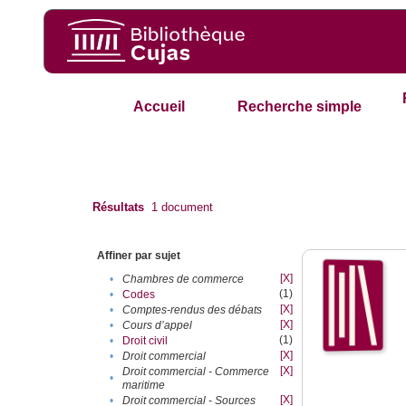
Accueil
Recherche simple
Résultats
1
document
Affiner par sujet
[X]
•
Chambres de commerce
(1)
•
Codes
[X]
•
Comptes-rendus des débats
[X]
•
Cours d’appel
(1)
•
Droit civil
[X]
•
Droit commercial
[X]
Droit commercial - Commerce
•
maritime
[X]
•
Droit commercial - Sources