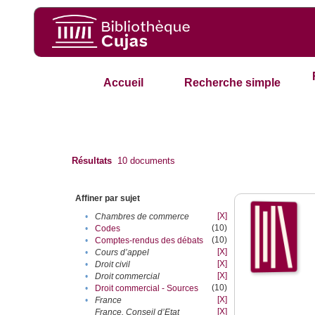
Accueil
Recherche simple
Résultats
10
documents
Affiner par sujet
[X]
•
Chambres de commerce
(10)
•
Codes
(10)
•
Comptes-rendus des débats
[X]
•
Cours d’appel
[X]
•
Droit civil
[X]
•
Droit commercial
(10)
•
Droit commercial - Sources
[X]
•
France
[X]
France. Conseil d’Etat