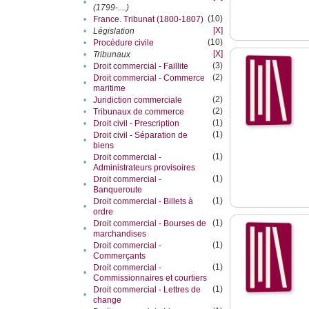
•
(1799-....)
(10)
•
France. Tribunat (1800-1807)
[X]
•
Législation
(10)
•
Procédure civile
[X]
•
Tribunaux
(3)
•
Droit commercial - Faillite
(2)
Droit commercial - Commerce
•
maritime
(2)
•
Juridiction commerciale
(2)
•
Tribunaux de commerce
(1)
•
Droit civil - Prescription
(1)
Droit civil - Séparation de
•
biens
(1)
Droit commercial -
•
Administrateurs provisoires
(1)
Droit commercial -
•
Banqueroute
(1)
Droit commercial - Billets à
•
ordre
(1)
Droit commercial - Bourses de
•
marchandises
(1)
Droit commercial -
•
Commerçants
(1)
Droit commercial -
•
Commissionnaires et courtiers
(1)
Droit commercial - Lettres de
•
change