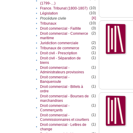
•
(1799-....)
(10)
•
France. Tribunat (1800-1807)
(10)
•
Législation
[X]
•
Procédure civile
(10)
•
Tribunaux
(3)
•
Droit commercial - Faillite
(2)
Droit commercial - Commerce
•
maritime
(2)
•
Juridiction commerciale
(2)
•
Tribunaux de commerce
(1)
•
Droit civil - Prescription
(1)
Droit civil - Séparation de
•
biens
(1)
Droit commercial -
•
Administrateurs provisoires
(1)
Droit commercial -
•
Banqueroute
(1)
Droit commercial - Billets à
•
ordre
(1)
Droit commercial - Bourses de
•
marchandises
(1)
Droit commercial -
•
Commerçants
(1)
Droit commercial -
•
Commissionnaires et courtiers
(1)
Droit commercial - Lettres de
•
change