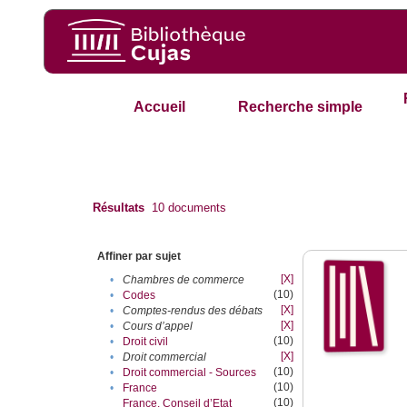
Accueil
Recherche simple
Résultats
10
documents
Affiner par sujet
[X]
•
Chambres de commerce
(10)
•
Codes
[X]
•
Comptes-rendus des débats
[X]
•
Cours d’appel
(10)
•
Droit civil
[X]
•
Droit commercial
(10)
•
Droit commercial - Sources
(10)
•
France
(10)
France. Conseil d’Etat