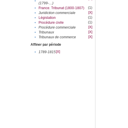
•
(1799-....)
(1)
•
France. Tribunat (1800-1807)
[X]
•
Juridiction commerciale
(1)
•
Législation
(1)
•
Procédure civile
[X]
•
Procédure commerciale
[X]
•
Tribunaux
[X]
•
Tribunaux de commerce
Affiner par période
[X]
•
1789-1815