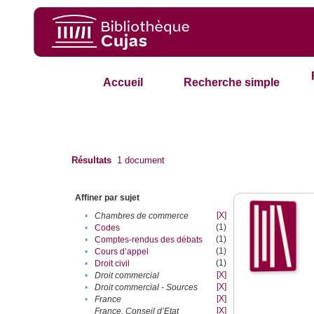
Accueil
Recherche simple
Résultats
1
document
Affiner par sujet
[X]
•
Chambres de commerce
(1)
•
Codes
(1)
•
Comptes-rendus des débats
(1)
•
Cours d’appel
(1)
•
Droit civil
[X]
•
Droit commercial
[X]
•
Droit commercial - Sources
[X]
•
France
[X]
France. Conseil d’Etat