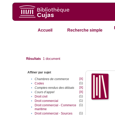
Accueil
Recherche simple
Résultats
1
document
Affiner par sujet
[X]
•
Chambres de commerce
(1)
•
Codes
[X]
•
Comptes-rendus des débats
[X]
•
Cours d’appel
(1)
•
Droit civil
(1)
•
Droit commercial
(1)
Droit commercial - Commerce
•
maritime
(1)
•
Droit commercial - Sources