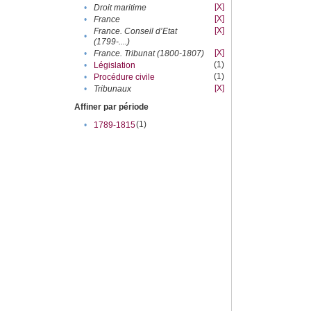
[X]
•
Droit maritime
[X]
•
France
[X]
France. Conseil d’Etat
•
(1799-....)
[X]
•
France. Tribunat (1800-1807)
(1)
•
Législation
(1)
•
Procédure civile
[X]
•
Tribunaux
Affiner par période
(1)
•
1789-1815