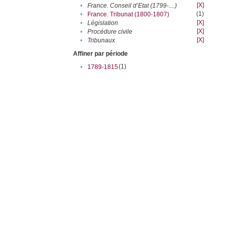
[X]
•
France. Conseil d’Etat (1799-....)
(1)
•
France. Tribunat (1800-1807)
[X]
•
Législation
[X]
•
Procédure civile
[X]
•
Tribunaux
Affiner par période
(1)
•
1789-1815