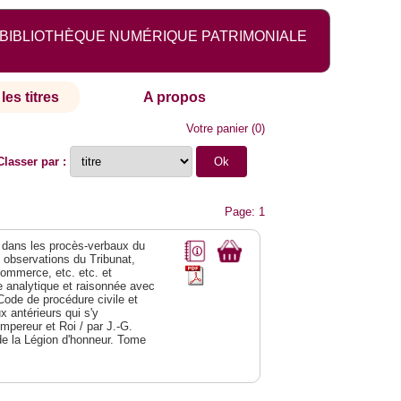
BIBLIOTHÈQUE NUMÉRIQUE PATRIMONIALE
les titres
A propos
Votre panier
(
0
)
Classer par :
Page: 1
dans les procès-verbaux du
s observations du Tribunat,
commerce, etc. etc. et
analytique et raisonnée avec
Code de procédure civile et
 antérieurs qui s'y
Empereur et Roi / par J.-G.
de la Légion d'honneur. Tome