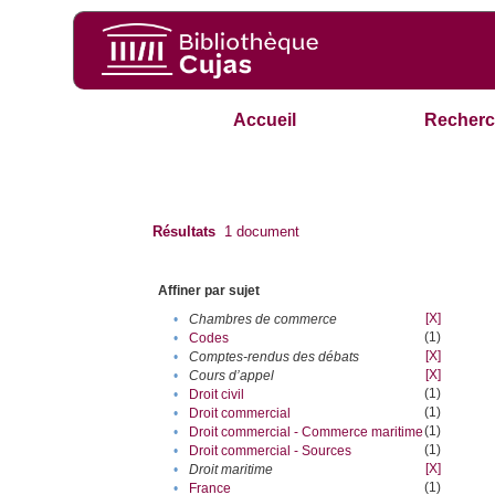
Accueil
Recherc
Résultats
1
document
Affiner par sujet
[X]
•
Chambres de commerce
(1)
•
Codes
[X]
•
Comptes-rendus des débats
[X]
•
Cours d’appel
(1)
•
Droit civil
(1)
•
Droit commercial
(1)
•
Droit commercial - Commerce maritime
(1)
•
Droit commercial - Sources
[X]
•
Droit maritime
(1)
•
France