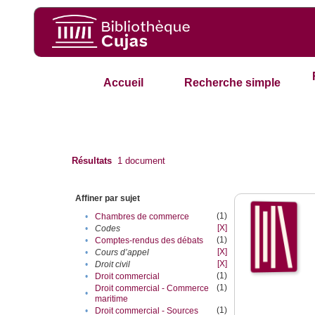
Accueil
Recherche simple
Résultats
1
document
Affiner par sujet
(1)
•
Chambres de commerce
[X]
•
Codes
(1)
•
Comptes-rendus des débats
[X]
•
Cours d’appel
[X]
•
Droit civil
(1)
•
Droit commercial
(1)
Droit commercial - Commerce
•
maritime
(1)
•
Droit commercial - Sources