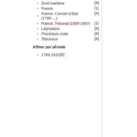
[X]
•
Droit maritime
(1)
•
France
[X]
France. Conseil d’Etat
•
(1799-....)
(1)
•
France. Tribunat (1800-1807)
[X]
•
Législation
[X]
•
Procédure civile
[X]
•
Tribunaux
Affiner par période
[X]
•
1789-1815