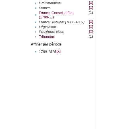
[X]
•
Droit maritime
[X]
•
France
(1)
France. Conseil d’Etat
•
(1799-....)
[X]
•
France. Tribunat (1800-1807)
[X]
•
Législation
[X]
•
Procédure civile
(1)
•
Tribunaux
Affiner par période
[X]
•
1789-1815