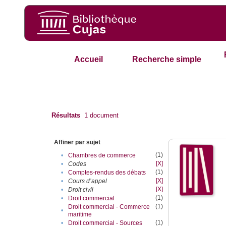
Accueil
Recherche simple
Résultats
1
document
Affiner par sujet
(1)
•
Chambres de commerce
[X]
•
Codes
(1)
•
Comptes-rendus des débats
[X]
•
Cours d’appel
[X]
•
Droit civil
(1)
•
Droit commercial
(1)
Droit commercial - Commerce
•
maritime
(1)
•
Droit commercial - Sources