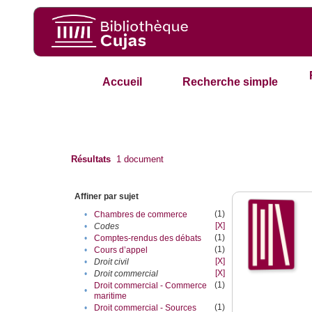
Accueil
Recherche simple
Résultats
1
document
Affiner par sujet
(1)
•
Chambres de commerce
[X]
•
Codes
(1)
•
Comptes-rendus des débats
(1)
•
Cours d’appel
[X]
•
Droit civil
[X]
•
Droit commercial
(1)
Droit commercial - Commerce
•
maritime
(1)
•
Droit commercial - Sources