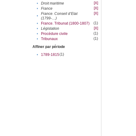
[X]
•
Droit maritime
[X]
•
France
[X]
France. Conseil d’Etat
•
(1799-....)
(1)
•
France. Tribunat (1800-1807)
[X]
•
Législation
(1)
•
Procédure civile
(1)
•
Tribunaux
Affiner par période
(1)
•
1789-1815