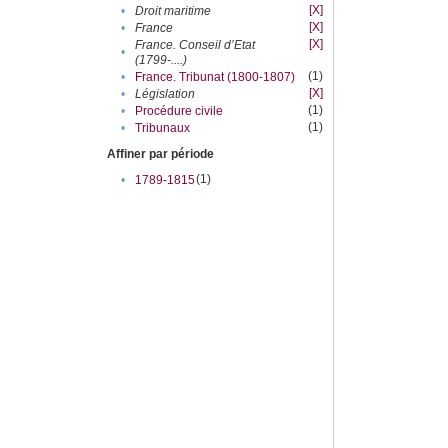
[X]
•
Droit maritime
[X]
•
France
[X]
France. Conseil d’Etat
•
(1799-....)
(1)
•
France. Tribunat (1800-1807)
[X]
•
Législation
(1)
•
Procédure civile
(1)
•
Tribunaux
Affiner par période
(1)
•
1789-1815