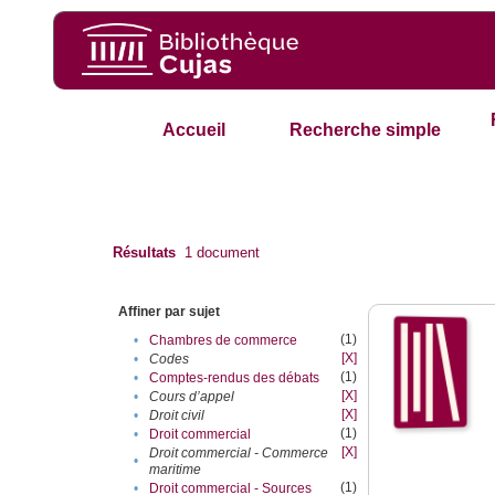
Accueil
Recherche simple
Résultats
1
document
Affiner par sujet
(1)
•
Chambres de commerce
[X]
•
Codes
(1)
•
Comptes-rendus des débats
[X]
•
Cours d’appel
[X]
•
Droit civil
(1)
•
Droit commercial
[X]
Droit commercial - Commerce
•
maritime
(1)
•
Droit commercial - Sources