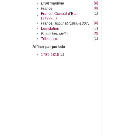
[X]
•
Droit maritime
[X]
•
France
(1)
France. Conseil d’Etat
•
(1799-....)
[X]
•
France. Tribunat (1800-1807)
(1)
•
Législation
[X]
•
Procédure civile
(1)
•
Tribunaux
Affiner par période
(1)
•
1789-1815