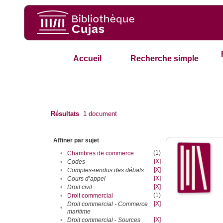
Accueil
Recherche simple
Résultats
1
document
Affiner par sujet
(1)
•
Chambres de commerce
[X]
•
Codes
[X]
•
Comptes-rendus des débats
[X]
•
Cours d’appel
[X]
•
Droit civil
(1)
•
Droit commercial
[X]
Droit commercial - Commerce
•
maritime
[X]
•
Droit commercial - Sources