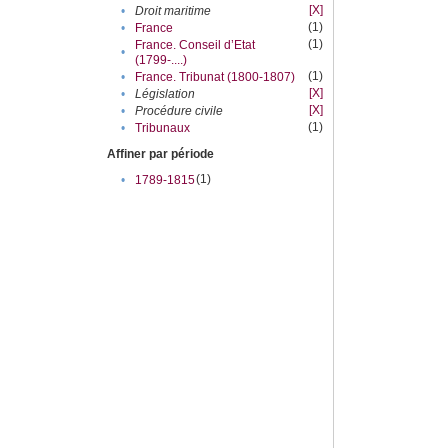
[X]
•
Droit maritime
(1)
•
France
(1)
France. Conseil d’Etat
•
(1799-....)
(1)
•
France. Tribunat (1800-1807)
[X]
•
Législation
[X]
•
Procédure civile
(1)
•
Tribunaux
Affiner par période
(1)
•
1789-1815