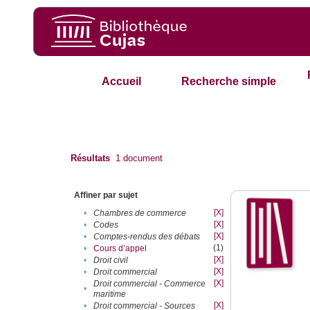
Accueil
Recherche simple
Résultats
1
document
Affiner par sujet
[X]
•
Chambres de commerce
[X]
•
Codes
[X]
•
Comptes-rendus des débats
(1)
•
Cours d’appel
[X]
•
Droit civil
[X]
•
Droit commercial
[X]
Droit commercial - Commerce
•
maritime
[X]
•
Droit commercial - Sources