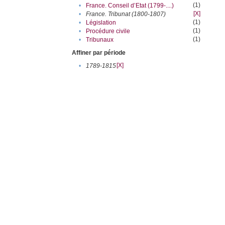
(1)
•
France. Conseil d’Etat (1799-....)
[X]
•
France. Tribunat (1800-1807)
(1)
•
Législation
(1)
•
Procédure civile
(1)
•
Tribunaux
Affiner par période
[X]
•
1789-1815