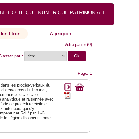
BIBLIOTHÈQUE NUMÉRIQUE PATRIMONIALE
les titres
A propos
Votre panier
(
0
)
Classer par :
Page: 1
dans les procès-verbaux du
s observations du Tribunat,
commerce, etc. etc. et
analytique et raisonnée avec
Code de procédure civile et
 antérieurs qui s'y
Empereur et Roi / par J.-G.
de la Légion d'honneur. Tome