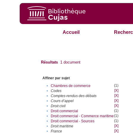
Accueil
Recherc
Résultats
1
document
Affiner par sujet
(1)
•
Chambres de commerce
[X]
•
Codes
[X]
•
Comptes-rendus des débats
[X]
•
Cours d’appel
[X]
•
Droit civil
(1)
•
Droit commercial
(1)
•
Droit commercial - Commerce maritime
(1)
•
Droit commercial - Sources
[X]
•
Droit maritime
[X]
•
France