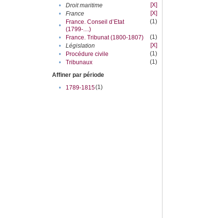
[X]
•
Droit maritime
[X]
•
France
(1)
France. Conseil d’Etat
•
(1799-....)
(1)
•
France. Tribunat (1800-1807)
[X]
•
Législation
(1)
•
Procédure civile
(1)
•
Tribunaux
Affiner par période
(1)
•
1789-1815