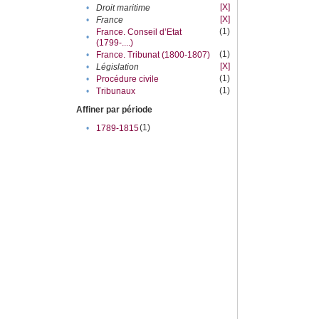
[X]
•
Droit maritime
[X]
•
France
(1)
France. Conseil d’Etat
•
(1799-....)
(1)
•
France. Tribunat (1800-1807)
[X]
•
Législation
(1)
•
Procédure civile
(1)
•
Tribunaux
Affiner par période
(1)
•
1789-1815