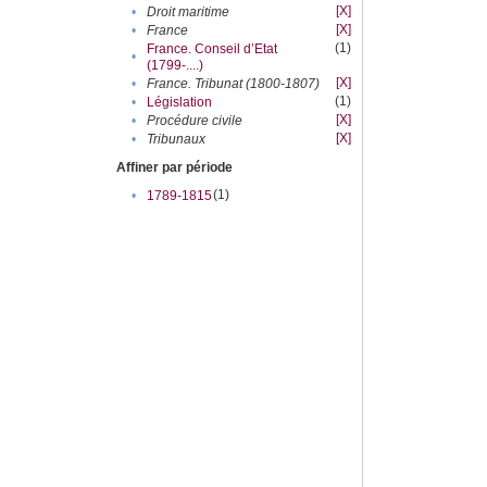
[X]
•
Droit maritime
[X]
•
France
(1)
France. Conseil d’Etat
•
(1799-....)
[X]
•
France. Tribunat (1800-1807)
(1)
•
Législation
[X]
•
Procédure civile
[X]
•
Tribunaux
Affiner par période
(1)
•
1789-1815