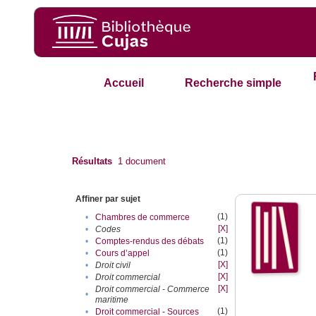
Accueil
Recherche simple
Résultats
1
document
Affiner par sujet
(1)
•
Chambres de commerce
[X]
•
Codes
(1)
•
Comptes-rendus des débats
(1)
•
Cours d’appel
[X]
•
Droit civil
[X]
•
Droit commercial
[X]
Droit commercial - Commerce
•
maritime
(1)
•
Droit commercial - Sources