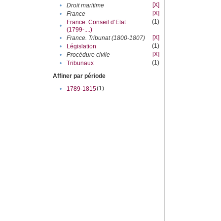
[X]
•
Droit maritime
[X]
•
France
(1)
France. Conseil d’Etat
•
(1799-....)
[X]
•
France. Tribunat (1800-1807)
(1)
•
Législation
[X]
•
Procédure civile
(1)
•
Tribunaux
Affiner par période
(1)
•
1789-1815