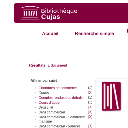
Accueil
Recherche simple
Résultats
1
document
Affiner par sujet
(1)
•
Chambres de commerce
[X]
•
Codes
(1)
•
Comptes-rendus des débats
(1)
•
Cours d’appel
[X]
•
Droit civil
[X]
•
Droit commercial
[X]
Droit commercial - Commerce
•
maritime
[X]
•
Droit commercial - Sources