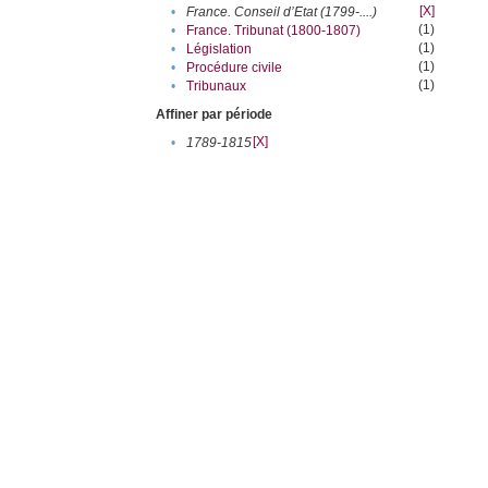
[X]
•
France. Conseil d’Etat (1799-....)
(1)
•
France. Tribunat (1800-1807)
(1)
•
Législation
(1)
•
Procédure civile
(1)
•
Tribunaux
Affiner par période
[X]
•
1789-1815