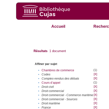
Accueil
Recherc
Résultats
1
document
Affiner par sujet
(1)
•
Chambres de commerce
[X]
•
Codes
[X]
•
Comptes-rendus des débats
(1)
•
Cours d’appel
[X]
•
Droit civil
[X]
•
Droit commercial
[X]
•
Droit commercial - Commerce maritime
[X]
•
Droit commercial - Sources
[X]
•
Droit maritime
[X]
•
France