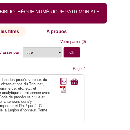
BIBLIOTHÈQUE NUMÉRIQUE PATRIMONIALE
les titres
A propos
Votre panier
(
0
)
Classer par :
Page: 1
dans les procès-verbaux du
s observations du Tribunat,
commerce, etc. etc. et
analytique et raisonnée avec
Code de procédure civile et
 antérieurs qui s'y
Empereur et Roi / par J.-G.
de la Légion d'honneur. Tome