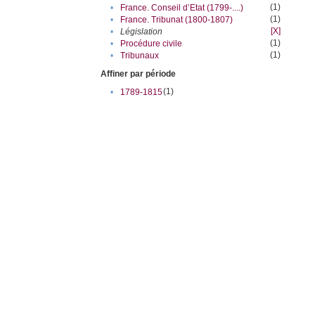
(1)
•
France. Conseil d’Etat (1799-....)
(1)
•
France. Tribunat (1800-1807)
[X]
•
Législation
(1)
•
Procédure civile
(1)
•
Tribunaux
Affiner par période
(1)
•
1789-1815