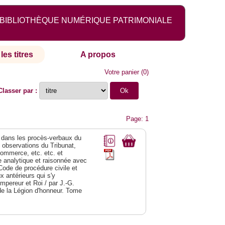
BIBLIOTHÈQUE NUMÉRIQUE PATRIMONIALE
les titres
A propos
Votre panier
(
0
)
Classer par :
Page: 1
dans les procès-verbaux du
s observations du Tribunat,
commerce, etc. etc. et
analytique et raisonnée avec
Code de procédure civile et
 antérieurs qui s'y
Empereur et Roi / par J.-G.
de la Légion d'honneur. Tome