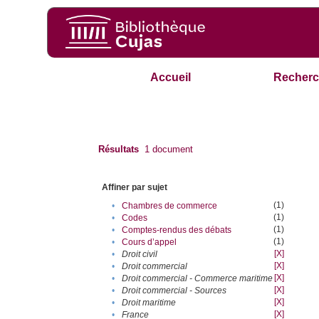
Accueil
Recherc
Résultats
1
document
Affiner par sujet
(1)
•
Chambres de commerce
(1)
•
Codes
(1)
•
Comptes-rendus des débats
(1)
•
Cours d’appel
[X]
•
Droit civil
[X]
•
Droit commercial
[X]
•
Droit commercial - Commerce maritime
[X]
•
Droit commercial - Sources
[X]
•
Droit maritime
[X]
•
France