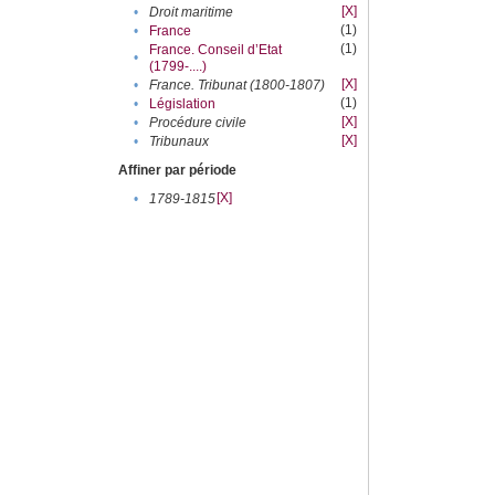
[X]
•
Droit maritime
(1)
•
France
(1)
France. Conseil d’Etat
•
(1799-....)
[X]
•
France. Tribunat (1800-1807)
(1)
•
Législation
[X]
•
Procédure civile
[X]
•
Tribunaux
Affiner par période
[X]
•
1789-1815