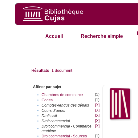
Accueil
Recherche simple
Résultats
1
document
Affiner par sujet
(1)
•
Chambres de commerce
(1)
•
Codes
[X]
•
Comptes-rendus des débats
[X]
•
Cours d’appel
[X]
•
Droit civil
[X]
•
Droit commercial
[X]
Droit commercial - Commerce
•
maritime
(1)
•
Droit commercial - Sources