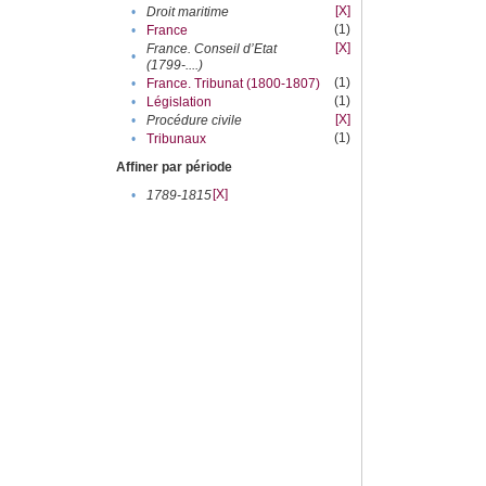
[X]
•
Droit maritime
(1)
•
France
[X]
France. Conseil d’Etat
•
(1799-....)
(1)
•
France. Tribunat (1800-1807)
(1)
•
Législation
[X]
•
Procédure civile
(1)
•
Tribunaux
Affiner par période
[X]
•
1789-1815