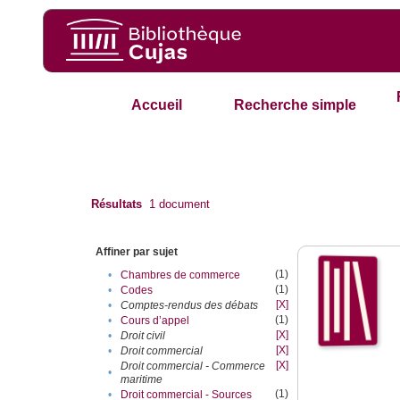
Accueil
Recherche simple
Résultats
1
document
Affiner par sujet
(1)
•
Chambres de commerce
(1)
•
Codes
[X]
•
Comptes-rendus des débats
(1)
•
Cours d’appel
[X]
•
Droit civil
[X]
•
Droit commercial
[X]
Droit commercial - Commerce
•
maritime
(1)
•
Droit commercial - Sources