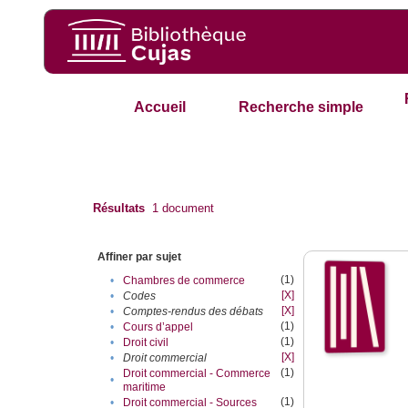
Accueil
Recherche simple
Résultats
1
document
Affiner par sujet
(1)
•
Chambres de commerce
[X]
•
Codes
[X]
•
Comptes-rendus des débats
(1)
•
Cours d’appel
(1)
•
Droit civil
[X]
•
Droit commercial
(1)
Droit commercial - Commerce
•
maritime
(1)
•
Droit commercial - Sources