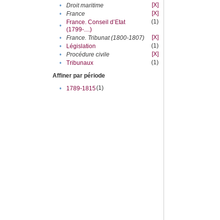
[X]
•
Droit maritime
[X]
•
France
(1)
France. Conseil d’Etat
•
(1799-....)
[X]
•
France. Tribunat (1800-1807)
(1)
•
Législation
[X]
•
Procédure civile
(1)
•
Tribunaux
Affiner par période
(1)
•
1789-1815