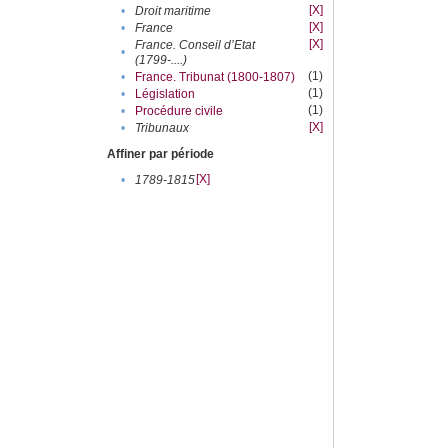
[X]
•
Droit maritime
[X]
•
France
[X]
France. Conseil d’Etat
•
(1799-....)
(1)
•
France. Tribunat (1800-1807)
(1)
•
Législation
(1)
•
Procédure civile
[X]
•
Tribunaux
Affiner par période
[X]
•
1789-1815