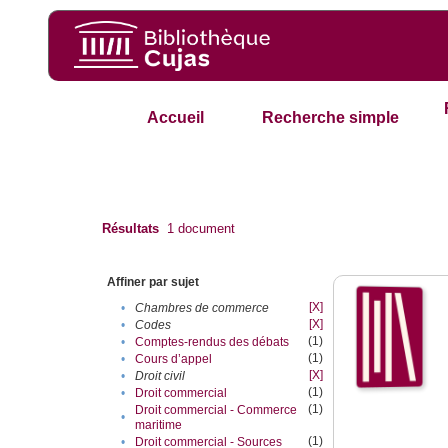
Accueil
Recherche simple
Résultats
1
document
Affiner par sujet
[X]
•
Chambres de commerce
[X]
•
Codes
(1)
•
Comptes-rendus des débats
(1)
•
Cours d’appel
[X]
•
Droit civil
(1)
•
Droit commercial
(1)
Droit commercial - Commerce
•
maritime
(1)
•
Droit commercial - Sources