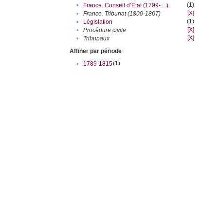
(1)
•
France. Conseil d’Etat (1799-....)
[X]
•
France. Tribunat (1800-1807)
(1)
•
Législation
[X]
•
Procédure civile
[X]
•
Tribunaux
Affiner par période
(1)
•
1789-1815