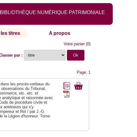
BIBLIOTHÈQUE NUMÉRIQUE PATRIMONIALE
les titres
A propos
Votre panier
(
0
)
Classer par :
Page: 1
dans les procès-verbaux du
s observations du Tribunat,
commerce, etc. etc. et
analytique et raisonnée avec
Code de procédure civile et
 antérieurs qui s'y
Empereur et Roi / par J.-G.
de la Légion d'honneur. Tome