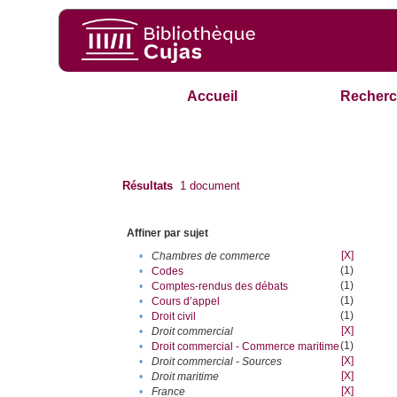
Accueil
Recherc
Résultats
1
document
Affiner par sujet
[X]
•
Chambres de commerce
(1)
•
Codes
(1)
•
Comptes-rendus des débats
(1)
•
Cours d’appel
(1)
•
Droit civil
[X]
•
Droit commercial
(1)
•
Droit commercial - Commerce maritime
[X]
•
Droit commercial - Sources
[X]
•
Droit maritime
[X]
•
France