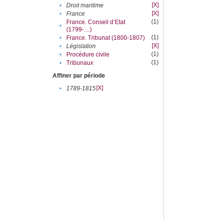
[X]
•
Droit maritime
[X]
•
France
(1)
France. Conseil d’Etat
•
(1799-....)
(1)
•
France. Tribunat (1800-1807)
[X]
•
Législation
(1)
•
Procédure civile
(1)
•
Tribunaux
Affiner par période
[X]
•
1789-1815