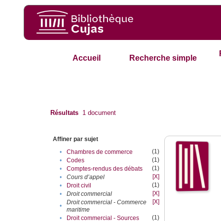
Accueil
Recherche simple
Résultats
1
document
Affiner par sujet
(1)
•
Chambres de commerce
(1)
•
Codes
(1)
•
Comptes-rendus des débats
[X]
•
Cours d’appel
(1)
•
Droit civil
[X]
•
Droit commercial
[X]
Droit commercial - Commerce
•
maritime
(1)
•
Droit commercial - Sources