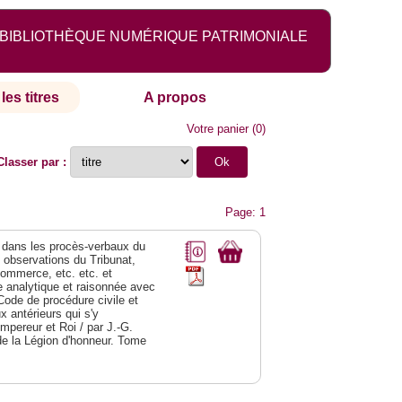
BIBLIOTHÈQUE NUMÉRIQUE PATRIMONIALE
les titres
A propos
Votre panier
(
0
)
Classer par :
Page: 1
dans les procès-verbaux du
s observations du Tribunat,
commerce, etc. etc. et
analytique et raisonnée avec
Code de procédure civile et
 antérieurs qui s'y
Empereur et Roi / par J.-G.
de la Légion d'honneur. Tome