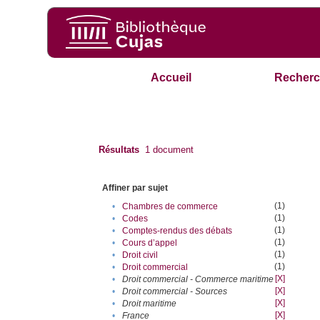
Accueil
Recherc
Résultats
1
document
Affiner par sujet
(1)
•
Chambres de commerce
(1)
•
Codes
(1)
•
Comptes-rendus des débats
(1)
•
Cours d’appel
(1)
•
Droit civil
(1)
•
Droit commercial
[X]
•
Droit commercial - Commerce maritime
[X]
•
Droit commercial - Sources
[X]
•
Droit maritime
[X]
•
France