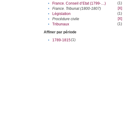
(1)
•
France. Conseil d’Etat (1799-....)
[X]
•
France. Tribunat (1800-1807)
(1)
•
Législation
[X]
•
Procédure civile
(1)
•
Tribunaux
Affiner par période
(1)
•
1789-1815